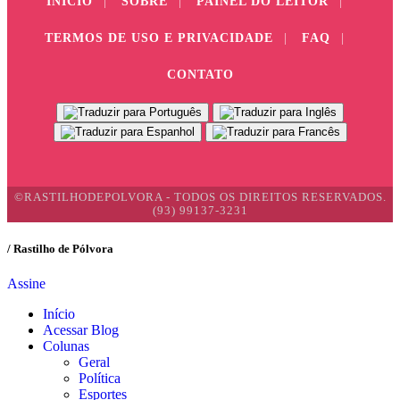
INÍCIO
|
SOBRE
|
PAINEL DO LEITOR
|
TERMOS DE USO E PRIVACIDADE
|
FAQ
|
CONTATO
©RASTILHODEPOLVORA - TODOS OS DIREITOS RESERVADOS.
(93) 99137-3231
/ Rastilho de Pólvora
Assine
Início
Acessar Blog
Colunas
Geral
Política
Esportes