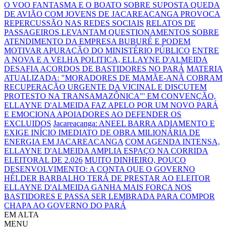
O VOO FANTASMA E O BOATO SOBRE SUPOSTA QUEDA
DE AVIÃO COM JOVENS DE JACAREACANGA PROVOCA
REPERCUSSÃO NAS REDES SOCIAIS
RELATOS DE
PASSAGEIROS LEVANTAM QUESTIONAMENTOS SOBRE
ATENDIMENTO DA EMPRESA BUBURÉ E PODEM
MOTIVAR APURAÇÃO DO MINISTÉRIO PÚBLICO
ENTRE
A NOVA E A VELHA POLITICA, ELLAYNE D'ALMEIDA
DESAFIA ACORDOS DE BASTIDORES NO PARÁ
MATERIA
ATUALIZADA: "MORADORES DE MAMÃE-ANÃ COBRAM
RECUPERAÇÃO URGENTE DA VICINAL E DISCUTEM
PROTESTO NA TRANSAMAZÔNICA"'
EM CONVENÇÃO,
ELLAYNE D'ALMEIDA FAZ APELO POR UM NOVO PARÁ
E EMOCIONA APOIADORES AO DEFENDER OS
EXCLUIDOS
Jacareacanga: ANEEL BARRA ADIAMENTO E
EXIGE INÍCIO IMEDIATO DE OBRA MILIONÁRIA DE
ENERGIA EM JACAREACANGA
COM AGENDA INTENSA,
ELLAYNE D'ALMEIDA AMPLIA ESPAÇO NA CORRIDA
ELEITORAL DE 2.026
MUITO DINHEIRO, POUCO
DESENVOLVIMENTO: A CONTA QUE O GOVERNO
HÉLDER BARBALHO TERÁ DE PRESTAR AO ELEITOR
ELLAYNE D'ALMEIDA GANHA MAIS FORÇA NOS
BASTIDORES E PASSA SER LEMBRADA PARA COMPOR
CHAPA AO GOVERNO DO PARÁ
EM ALTA
MENU