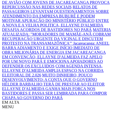
DE AVIÃO COM JOVENS DE JACAREACANGA PROVOCA
REPERCUSSÃO NAS REDES SOCIAIS
RELATOS DE
PASSAGEIROS LEVANTAM QUESTIONAMENTOS SOBRE
ATENDIMENTO DA EMPRESA BUBURÉ E PODEM
MOTIVAR APURAÇÃO DO MINISTÉRIO PÚBLICO
ENTRE
A NOVA E A VELHA POLITICA, ELLAYNE D'ALMEIDA
DESAFIA ACORDOS DE BASTIDORES NO PARÁ
MATERIA
ATUALIZADA: "MORADORES DE MAMÃE-ANÃ COBRAM
RECUPERAÇÃO URGENTE DA VICINAL E DISCUTEM
PROTESTO NA TRANSAMAZÔNICA"'
Jacareacanga: ANEEL
BARRA ADIAMENTO E EXIGE INÍCIO IMEDIATO DE
OBRA MILIONÁRIA DE ENERGIA EM JACAREACANGA
EM CONVENÇÃO, ELLAYNE D'ALMEIDA FAZ APELO
POR UM NOVO PARÁ E EMOCIONA APOIADORES AO
DEFENDER OS EXCLUIDOS
COM AGENDA INTENSA,
ELLAYNE D'ALMEIDA AMPLIA ESPAÇO NA CORRIDA
ELEITORAL DE 2.026
MUITO DINHEIRO, POUCO
DESENVOLVIMENTO: A CONTA QUE O GOVERNO
HÉLDER BARBALHO TERÁ DE PRESTAR AO ELEITOR
ELLAYNE D'ALMEIDA GANHA MAIS FORÇA NOS
BASTIDORES E PASSA SER LEMBRADA PARA COMPOR
CHAPA AO GOVERNO DO PARÁ
EM ALTA
MENU