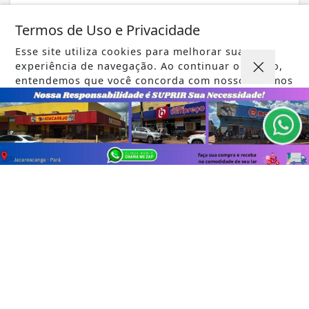
Termos de Uso e Privacidade
Esse site utiliza cookies para melhorar sua
experiência de navegação. Ao continuar o acesso,
VISUALIZAR
entendemos que você concorda com nossos Termos
de Uso e Privacidade.
PARA MAIS INFORMAÇÕES,
ACESSE NOSSOS TERMOS
CLICANDO AQUI
PROSSEGUIR
TODAS AS POSTAGENS
Não possui uma conta?
Você pode ler matérias exclusivas, anunciar