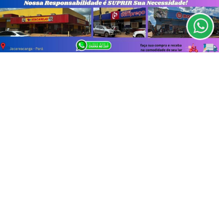
de Uso e Privacidade.
PARA MAIS INFORMAÇÕES,
ACESSE NOSSOS TERMOS
TODAS AS POSTAGENS
CLICANDO AQUI
PROSSEGUIR
Não possui uma conta?
Você pode ler matérias exclusivas, anunciar
classificados e muito mais!
ASSINE AGORA