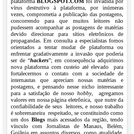
plataforma
BLOGSPOT.COM
foi invadida por
vírus destrutivo à plataforma, por inúmeras
vezes, comprometia a publicação das postagens,
concorrendo para que muitos leitores não
pudessem acompanhar as postagens de matérias
devido direcionar para sítios eletrônicos de
propagandas. Em consulta a especialistas fomos
orientados a tentar mudar de plataforma ou
enfrentar gradativamente a invasão que poderia
ser de “
hackers
”; em consequência adquirimos
nova plataforma com custeio até elevado para
fortalecermos o contato com a sociedade de
internautas que apreciam nossas matérias e
postagens, e pensando nesse nicho interessante
para a satisfação de nosso
hobby
, agregamos
valores em nossa página eletrônica, que nutre da
confiabilidade de seus leitores, e nosso trabalho
é sobremaneira respeitado, se constituindo como
um dos
Blogs
mais acessados da região, tendo
vínculo com Jornalistas de Manaus, Belém,
Goiânia em assuntos diversos, como atualidade,