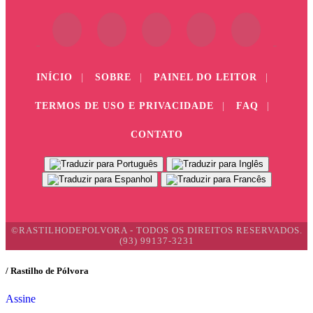
INÍCIO
|
SOBRE
|
PAINEL DO LEITOR
|
TERMOS DE USO E PRIVACIDADE
|
FAQ
|
CONTATO
©RASTILHODEPOLVORA - TODOS OS DIREITOS RESERVADOS.
(93) 99137-3231
/ Rastilho de Pólvora
Assine