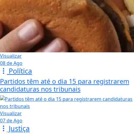
Visualizar
08 de Ago
Política
Partidos têm até o dia 15 para registrarem
candidaturas nos tribunais
Visualizar
07 de Ago
Justiça