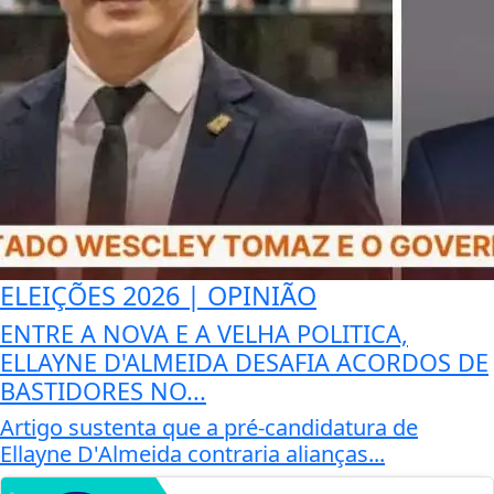
ELEIÇÕES 2026 | OPINIÃO
ENTRE A NOVA E A VELHA POLITICA,
ELLAYNE D'ALMEIDA DESAFIA ACORDOS DE
BASTIDORES NO...
Artigo sustenta que a pré-candidatura de
Ellayne D'Almeida contraria alianças...