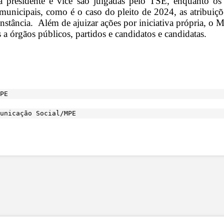
s a presidente e vice são julgadas pelo TSE, enquanto os
 municipais, como é o caso do pleito de 2024, as atribuiçõe
nstância. Além de ajuizar ações por iniciativa própria, o 
 a órgãos públicos, partidos e candidatos e candidatas.
PE
unicação Social/MPE