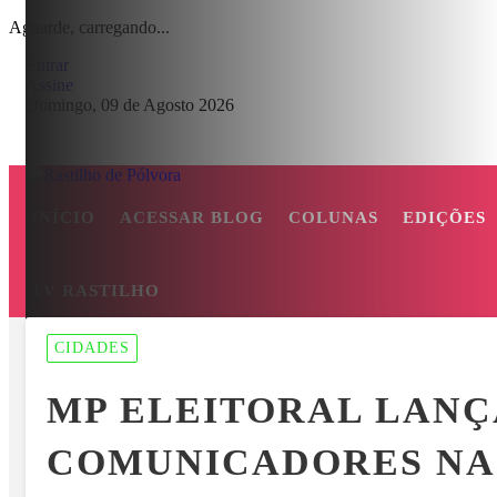
Aguarde, carregando...
Entrar
Assine
Domingo, 09 de Agosto 2026
INÍCIO
ACESSAR BLOG
COLUNAS
EDIÇÕES
TV RASTILHO
MENU
CIDADES
ASMA E O BOATO SOBRE SUPOSTA QUEDA DE AVIÃO COM JOVE
MP ELEITORAL LANÇ
EM ALTA
COMUNICADORES NA 