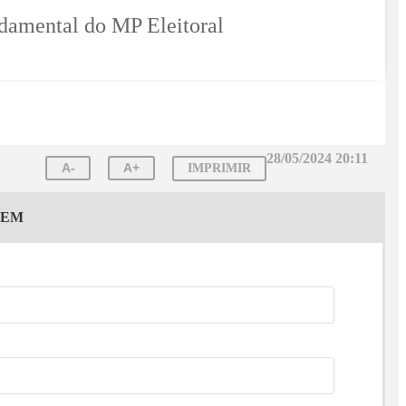
ndamental do MP Eleitoral
28/05/2024 20:11
A-
A+
IMPRIMIR
GEM