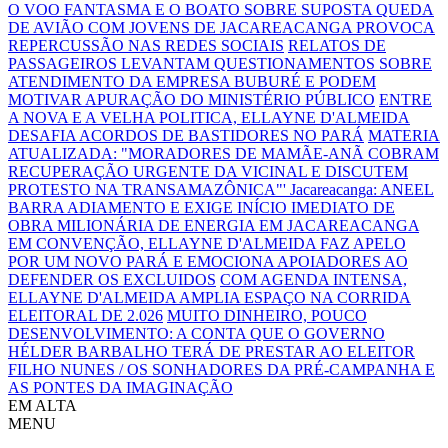
O VOO FANTASMA E O BOATO SOBRE SUPOSTA QUEDA
DE AVIÃO COM JOVENS DE JACAREACANGA PROVOCA
REPERCUSSÃO NAS REDES SOCIAIS
RELATOS DE
PASSAGEIROS LEVANTAM QUESTIONAMENTOS SOBRE
ATENDIMENTO DA EMPRESA BUBURÉ E PODEM
MOTIVAR APURAÇÃO DO MINISTÉRIO PÚBLICO
ENTRE
A NOVA E A VELHA POLITICA, ELLAYNE D'ALMEIDA
DESAFIA ACORDOS DE BASTIDORES NO PARÁ
MATERIA
ATUALIZADA: "MORADORES DE MAMÃE-ANÃ COBRAM
RECUPERAÇÃO URGENTE DA VICINAL E DISCUTEM
PROTESTO NA TRANSAMAZÔNICA"'
Jacareacanga: ANEEL
BARRA ADIAMENTO E EXIGE INÍCIO IMEDIATO DE
OBRA MILIONÁRIA DE ENERGIA EM JACAREACANGA
EM CONVENÇÃO, ELLAYNE D'ALMEIDA FAZ APELO
POR UM NOVO PARÁ E EMOCIONA APOIADORES AO
DEFENDER OS EXCLUIDOS
COM AGENDA INTENSA,
ELLAYNE D'ALMEIDA AMPLIA ESPAÇO NA CORRIDA
ELEITORAL DE 2.026
MUITO DINHEIRO, POUCO
DESENVOLVIMENTO: A CONTA QUE O GOVERNO
HÉLDER BARBALHO TERÁ DE PRESTAR AO ELEITOR
FILHO NUNES / OS SONHADORES DA PRÉ-CAMPANHA E
AS PONTES DA IMAGINAÇÃO
EM ALTA
MENU