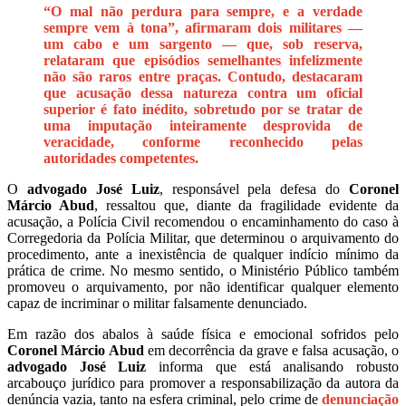
“O mal não perdura para sempre, e a verdade
sempre vem à tona”, afirmaram dois militares —
um cabo e um sargento — que, sob reserva,
relataram que episódios semelhantes infelizmente
não são raros entre praças. Contudo, destacaram
que acusação dessa natureza contra um oficial
superior é fato inédito, sobretudo por se tratar de
uma imputação inteiramente desprovida de
veracidade, conforme reconhecido pelas
autoridades competentes.
O
advogado José Luiz
, responsável pela defesa do
Coronel
Márcio Abud
, ressaltou que, diante da fragilidade evidente da
acusação, a Polícia Civil recomendou o encaminhamento do caso à
Corregedoria da Polícia Militar, que determinou o arquivamento do
procedimento, ante a inexistência de qualquer indício mínimo da
prática de crime. No mesmo sentido, o Ministério Público também
promoveu o arquivamento, por não identificar qualquer elemento
capaz de incriminar o militar falsamente denunciado.
Em razão dos abalos à saúde física e emocional sofridos pelo
Coronel Márcio Abud
em decorrência da grave e falsa acusação, o
advogado José Luiz
informa que está analisando robusto
arcabouço jurídico para promover a responsabilização da autora da
denúncia vazia, tanto na esfera criminal, pelo crime de
denunciação