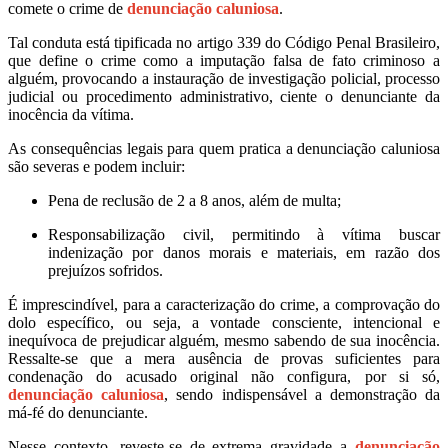
comete o crime de
denunciação caluniosa
.
Tal conduta está tipificada no artigo 339 do Código Penal Brasileiro,
que define o crime como a imputação falsa de fato criminoso a
alguém, provocando a instauração de investigação policial, processo
judicial ou procedimento administrativo, ciente o denunciante da
inocência da vítima.
As consequências legais para quem pratica a denunciação caluniosa
são severas e podem incluir:
Pena de reclusão de 2 a 8 anos, além de multa;
Responsabilização civil, permitindo à vítima buscar
indenização por danos morais e materiais, em razão dos
prejuízos sofridos.
É imprescindível, para a caracterização do crime, a comprovação do
dolo específico, ou seja, a vontade consciente, intencional e
inequívoca de prejudicar alguém, mesmo sabendo de sua inocência.
Ressalte-se que a mera ausência de provas suficientes para
condenação do acusado original não configura, por si só,
denunciação caluniosa
, sendo indispensável a demonstração da
má-fé do denunciante.
Nesse contexto, reveste-se de extrema gravidade a
denunciação