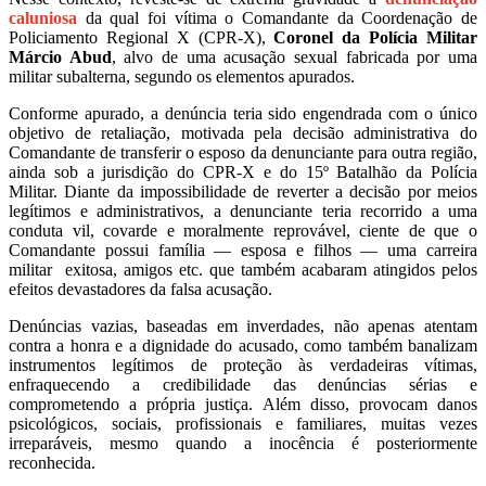
caluniosa
da qual foi vítima o Comandante da Coordenação de
Policiamento Regional X (CPR-X),
Coronel da Polícia Militar
Márcio Abud
, alvo de uma acusação sexual fabricada por uma
militar subalterna, segundo os elementos apurados.
Conforme apurado, a denúncia teria sido engendrada com o único
objetivo de retaliação, motivada pela decisão administrativa do
Comandante de transferir o esposo da denunciante para outra região,
ainda sob a jurisdição do CPR-X e do 15º Batalhão da Polícia
Militar. Diante da impossibilidade de reverter a decisão por meios
legítimos e administrativos, a denunciante teria recorrido a uma
conduta vil, covarde e moralmente reprovável, ciente de que o
Comandante possui família — esposa e filhos — uma carreira
militar exitosa, amigos etc. que também acabaram atingidos pelos
efeitos devastadores da falsa acusação.
Denúncias vazias, baseadas em inverdades, não apenas atentam
contra a honra e a dignidade do acusado, como também banalizam
instrumentos legítimos de proteção às verdadeiras vítimas,
enfraquecendo a credibilidade das denúncias sérias e
comprometendo a própria justiça. Além disso, provocam danos
psicológicos, sociais, profissionais e familiares, muitas vezes
irreparáveis, mesmo quando a inocência é posteriormente
reconhecida.