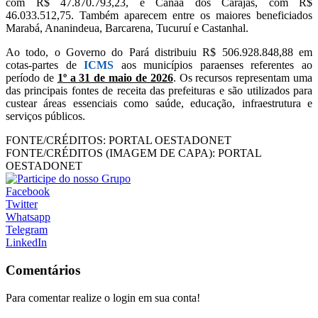
com R$ 47.870.793,23, e Canaã dos Carajás, com R$
46.033.512,75. Também aparecem entre os maiores beneficiados
Marabá, Ananindeua, Barcarena, Tucuruí e Castanhal.
Ao todo, o Governo do Pará distribuiu R$ 506.928.848,88 em
cotas-partes de
ICMS
aos municípios paraenses referentes ao
período de
1º a 31 de maio de 2026
. Os recursos representam uma
das principais fontes de receita das prefeituras e são utilizados para
custear áreas essenciais como saúde, educação, infraestrutura e
serviços públicos.
FONTE/CRÉDITOS:
PORTAL OESTADONET
FONTE/CRÉDITOS (IMAGEM DE CAPA):
PORTAL
OESTADONET
Facebook
Twitter
Whatsapp
Telegram
LinkedIn
Comentários
Para comentar realize o login em sua conta!