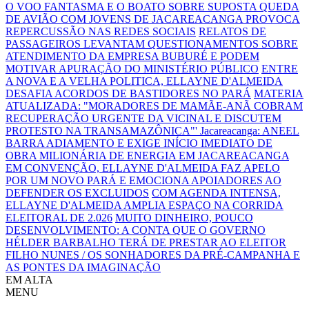
O VOO FANTASMA E O BOATO SOBRE SUPOSTA QUEDA
DE AVIÃO COM JOVENS DE JACAREACANGA PROVOCA
REPERCUSSÃO NAS REDES SOCIAIS
RELATOS DE
PASSAGEIROS LEVANTAM QUESTIONAMENTOS SOBRE
ATENDIMENTO DA EMPRESA BUBURÉ E PODEM
MOTIVAR APURAÇÃO DO MINISTÉRIO PÚBLICO
ENTRE
A NOVA E A VELHA POLITICA, ELLAYNE D'ALMEIDA
DESAFIA ACORDOS DE BASTIDORES NO PARÁ
MATERIA
ATUALIZADA: "MORADORES DE MAMÃE-ANÃ COBRAM
RECUPERAÇÃO URGENTE DA VICINAL E DISCUTEM
PROTESTO NA TRANSAMAZÔNICA"'
Jacareacanga: ANEEL
BARRA ADIAMENTO E EXIGE INÍCIO IMEDIATO DE
OBRA MILIONÁRIA DE ENERGIA EM JACAREACANGA
EM CONVENÇÃO, ELLAYNE D'ALMEIDA FAZ APELO
POR UM NOVO PARÁ E EMOCIONA APOIADORES AO
DEFENDER OS EXCLUIDOS
COM AGENDA INTENSA,
ELLAYNE D'ALMEIDA AMPLIA ESPAÇO NA CORRIDA
ELEITORAL DE 2.026
MUITO DINHEIRO, POUCO
DESENVOLVIMENTO: A CONTA QUE O GOVERNO
HÉLDER BARBALHO TERÁ DE PRESTAR AO ELEITOR
FILHO NUNES / OS SONHADORES DA PRÉ-CAMPANHA E
AS PONTES DA IMAGINAÇÃO
EM ALTA
MENU