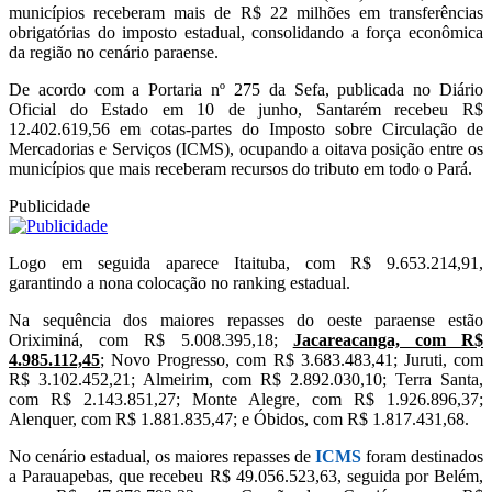
municípios receberam mais de R$ 22 milhões em transferências
obrigatórias do imposto estadual, consolidando a força econômica
da região no cenário paraense.
De acordo com a Portaria nº 275 da Sefa, publicada no Diário
Oficial do Estado em 10 de junho, Santarém recebeu R$
12.402.619,56 em cotas-partes do Imposto sobre Circulação de
Mercadorias e Serviços (ICMS), ocupando a oitava posição entre os
municípios que mais receberam recursos do tributo em todo o Pará.
Publicidade
Logo em seguida aparece Itaituba, com R$ 9.653.214,91,
garantindo a nona colocação no ranking estadual.
Na sequência dos maiores repasses do oeste paraense estão
Oriximiná, com R$ 5.008.395,18;
Jacareacanga, com R$
4.985.112,45
; Novo Progresso, com R$ 3.683.483,41; Juruti, com
R$ 3.102.452,21; Almeirim, com R$ 2.892.030,10; Terra Santa,
com R$ 2.143.851,27; Monte Alegre, com R$ 1.926.896,37;
Alenquer, com R$ 1.881.835,47; e Óbidos, com R$ 1.817.431,68.
No cenário estadual, os maiores repasses de
ICMS
foram destinados
a Parauapebas, que recebeu R$ 49.056.523,63, seguida por Belém,