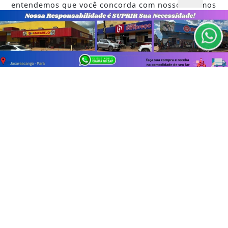
entendemos que você concorda com nossos Termos
de Uso e Privacidade.
TODAS AS POSTAGENS
PARA MAIS INFORMAÇÕES,
ACESSE NOSSOS TERMOS
CLICANDO AQUI
PROSSEGUIR
Não possui uma conta?
Você pode ler matérias exclusivas, anunciar
classificados e muito mais!
ASSINE AGORA