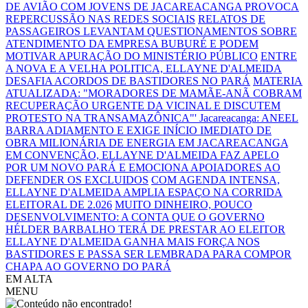
DE AVIÃO COM JOVENS DE JACAREACANGA PROVOCA
REPERCUSSÃO NAS REDES SOCIAIS
RELATOS DE
PASSAGEIROS LEVANTAM QUESTIONAMENTOS SOBRE
ATENDIMENTO DA EMPRESA BUBURÉ E PODEM
MOTIVAR APURAÇÃO DO MINISTÉRIO PÚBLICO
ENTRE
A NOVA E A VELHA POLITICA, ELLAYNE D'ALMEIDA
DESAFIA ACORDOS DE BASTIDORES NO PARÁ
MATERIA
ATUALIZADA: "MORADORES DE MAMÃE-ANÃ COBRAM
RECUPERAÇÃO URGENTE DA VICINAL E DISCUTEM
PROTESTO NA TRANSAMAZÔNICA"'
Jacareacanga: ANEEL
BARRA ADIAMENTO E EXIGE INÍCIO IMEDIATO DE
OBRA MILIONÁRIA DE ENERGIA EM JACAREACANGA
EM CONVENÇÃO, ELLAYNE D'ALMEIDA FAZ APELO
POR UM NOVO PARÁ E EMOCIONA APOIADORES AO
DEFENDER OS EXCLUIDOS
COM AGENDA INTENSA,
ELLAYNE D'ALMEIDA AMPLIA ESPAÇO NA CORRIDA
ELEITORAL DE 2.026
MUITO DINHEIRO, POUCO
DESENVOLVIMENTO: A CONTA QUE O GOVERNO
HÉLDER BARBALHO TERÁ DE PRESTAR AO ELEITOR
ELLAYNE D'ALMEIDA GANHA MAIS FORÇA NOS
BASTIDORES E PASSA SER LEMBRADA PARA COMPOR
CHAPA AO GOVERNO DO PARÁ
EM ALTA
MENU