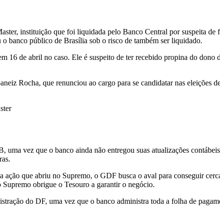
ter, instituição que foi liquidada pelo Banco Central por suspeita de 
u o banco público de Brasília sob o risco de também ser liquidado.
 16 de abril no caso. Ele é suspeito de ter recebido propina do dono 
baneiz Rocha, que renunciou ao cargo para se candidatar nas eleições
ster
 uma vez que o banco ainda não entregou suas atualizações contábeis 
ras.
. Na ação que abriu no Supremo, o GDF busca o aval para conseguir ce
o Supremo obrigue o Tesouro a garantir o negócio.
stração do DF, uma vez que o banco administra toda a folha de pagamen