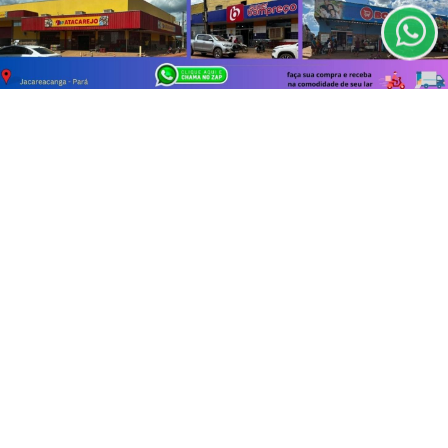
PARA MAIS INFORMAÇÕES,
ACESSE NOSSOS TERMOS
CLICANDO AQUI
PROSSEGUIR
INÍCIO
|
SOBRE
|
PAINEL DO LEITOR
|
TERMOS DE USO E PRIVACIDADE
|
FAQ
|
CONTATO