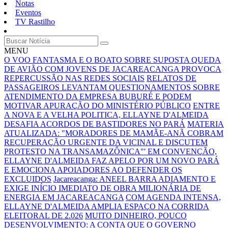
Notas
Eventos
TV Rastilho
MENU
O VOO FANTASMA E O BOATO SOBRE SUPOSTA QUEDA
DE AVIÃO COM JOVENS DE JACAREACANGA PROVOCA
REPERCUSSÃO NAS REDES SOCIAIS
RELATOS DE
PASSAGEIROS LEVANTAM QUESTIONAMENTOS SOBRE
ATENDIMENTO DA EMPRESA BUBURÉ E PODEM
MOTIVAR APURAÇÃO DO MINISTÉRIO PÚBLICO
ENTRE
A NOVA E A VELHA POLITICA, ELLAYNE D'ALMEIDA
DESAFIA ACORDOS DE BASTIDORES NO PARÁ
MATERIA
ATUALIZADA: "MORADORES DE MAMÃE-ANÃ COBRAM
RECUPERAÇÃO URGENTE DA VICINAL E DISCUTEM
PROTESTO NA TRANSAMAZÔNICA"'
EM CONVENÇÃO,
ELLAYNE D'ALMEIDA FAZ APELO POR UM NOVO PARÁ
E EMOCIONA APOIADORES AO DEFENDER OS
EXCLUIDOS
Jacareacanga: ANEEL BARRA ADIAMENTO E
EXIGE INÍCIO IMEDIATO DE OBRA MILIONÁRIA DE
ENERGIA EM JACAREACANGA
COM AGENDA INTENSA,
ELLAYNE D'ALMEIDA AMPLIA ESPAÇO NA CORRIDA
ELEITORAL DE 2.026
MUITO DINHEIRO, POUCO
DESENVOLVIMENTO: A CONTA QUE O GOVERNO