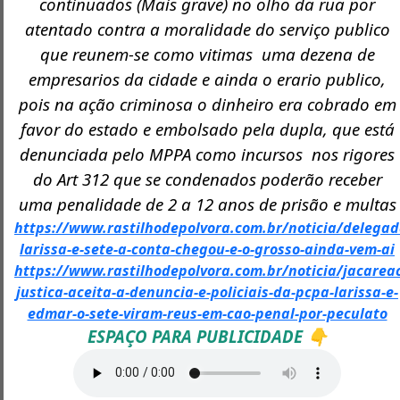
continuados (Mais grave) no olho da rua por
atentado contra a moralidade do serviço publico
que reunem-se como vitimas uma dezena de
empresarios da cidade e ainda o erario publico,
pois na ação criminosa o dinheiro era cobrado em
favor do estado e embolsado pela dupla, que está
denunciada pelo MPPA como incursos nos rigores
do Art 312 que se condenados poderão receber
uma penalidade de 2 a 12 anos de prisão e multas
https://www.rastilhodepolvora.com.br/noticia/delegad
larissa-e-sete-a-conta-chegou-e-o-grosso-ainda-vem-ai
https://www.rastilhodepolvora.com.br/noticia/jacarea
justica-aceita-a-denuncia-e-policiais-da-pcpa-larissa-e-
edmar-o-sete-viram-reus-em-cao-penal-por-peculato
ESPAÇO PARA PUBLICIDADE 👇