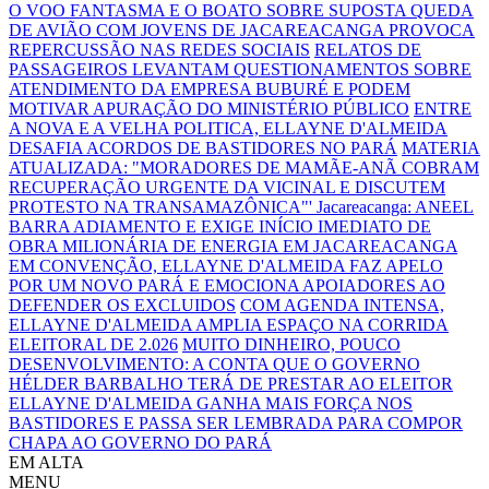
O VOO FANTASMA E O BOATO SOBRE SUPOSTA QUEDA
DE AVIÃO COM JOVENS DE JACAREACANGA PROVOCA
REPERCUSSÃO NAS REDES SOCIAIS
RELATOS DE
PASSAGEIROS LEVANTAM QUESTIONAMENTOS SOBRE
ATENDIMENTO DA EMPRESA BUBURÉ E PODEM
MOTIVAR APURAÇÃO DO MINISTÉRIO PÚBLICO
ENTRE
A NOVA E A VELHA POLITICA, ELLAYNE D'ALMEIDA
DESAFIA ACORDOS DE BASTIDORES NO PARÁ
MATERIA
ATUALIZADA: "MORADORES DE MAMÃE-ANÃ COBRAM
RECUPERAÇÃO URGENTE DA VICINAL E DISCUTEM
PROTESTO NA TRANSAMAZÔNICA"'
Jacareacanga: ANEEL
BARRA ADIAMENTO E EXIGE INÍCIO IMEDIATO DE
OBRA MILIONÁRIA DE ENERGIA EM JACAREACANGA
EM CONVENÇÃO, ELLAYNE D'ALMEIDA FAZ APELO
POR UM NOVO PARÁ E EMOCIONA APOIADORES AO
DEFENDER OS EXCLUIDOS
COM AGENDA INTENSA,
ELLAYNE D'ALMEIDA AMPLIA ESPAÇO NA CORRIDA
ELEITORAL DE 2.026
MUITO DINHEIRO, POUCO
DESENVOLVIMENTO: A CONTA QUE O GOVERNO
HÉLDER BARBALHO TERÁ DE PRESTAR AO ELEITOR
ELLAYNE D'ALMEIDA GANHA MAIS FORÇA NOS
BASTIDORES E PASSA SER LEMBRADA PARA COMPOR
CHAPA AO GOVERNO DO PARÁ
EM ALTA
MENU