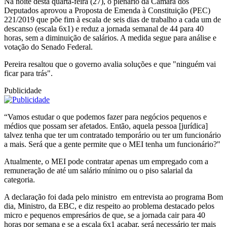
Na noite desta quarta-feira (27), o plenário da Câmara dos
Deputados aprovou a Proposta de Emenda à Constituição (PEC)
221/2019 que põe fim à escala de seis dias de trabalho a cada um de
descanso (escala 6x1) e reduz a jornada semanal de 44 para 40
horas, sem a diminuição de salários. A medida segue para análise e
votação do Senado Federal.
Pereira resaltou que o governo avalia soluções e que "ninguém vai
ficar para trás".
Publicidade
“Vamos estudar o que podemos fazer para negócios pequenos e
médios que possam ser afetados. Então, aquela pessoa [jurídica]
talvez tenha que ter um contratado temporário ou ter um funcionário
a mais. Será que a gente permite que o MEI tenha um funcionário?"
Atualmente, o MEI pode contratar apenas um empregado com a
remuneração de até um salário mínimo ou o piso salarial da
categoria.
A declaração foi dada pelo ministro em entrevista ao programa Bom
dia, Ministro, da EBC, e diz respeito ao problema destacado pelos
micro e pequenos empresários de que, se a jornada cair para 40
horas por semana e se a escala 6x1 acabar, será necessário ter mais