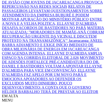
DE AVIÃO COM JOVENS DE JACAREACANGA PROVOCA
REPERCUSSÃO NAS REDES SOCIAIS
RELATOS DE
PASSAGEIROS LEVANTAM QUESTIONAMENTOS SOBRE
ATENDIMENTO DA EMPRESA BUBURÉ E PODEM
MOTIVAR APURAÇÃO DO MINISTÉRIO PÚBLICO
ENTRE
A NOVA E A VELHA POLITICA, ELLAYNE D'ALMEIDA
DESAFIA ACORDOS DE BASTIDORES NO PARÁ
MATERIA
ATUALIZADA: "MORADORES DE MAMÃE-ANÃ COBRAM
RECUPERAÇÃO URGENTE DA VICINAL E DISCUTEM
PROTESTO NA TRANSAMAZÔNICA"'
Jacareacanga: ANEEL
BARRA ADIAMENTO E EXIGE INÍCIO IMEDIATO DE
OBRA MILIONÁRIA DE ENERGIA EM JACAREACANGA
COM AGENDA INTENSA, ELLAYNE D'ALMEIDA AMPLIA
ESPAÇO NA CORRIDA ELEITORAL DE 2.026
MOVIMENTO
DE ADESÕES FORTALECE PRÉ-CANDIDATURA DO DR.
DANIEL E BASTIDORES VOLTAM A APONTAR ELLAYNE
D'ALMEIDA PARA VICE
EM CONVENÇÃO, ELLAYNE
D'ALMEIDA FAZ APELO POR UM NOVO PARÁ E
EMOCIONA APOIADORES AO DEFENDER OS
EXCLUIDOS
MUITO DINHEIRO, POUCO
DESENVOLVIMENTO: A CONTA QUE O GOVERNO
HÉLDER BARBALHO TERÁ DE PRESTAR AO ELEITOR
EM ALTA
MENU