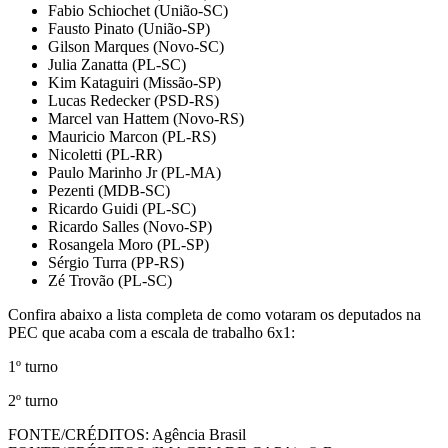
Fabio Schiochet (União-SC)
Fausto Pinato (União-SP)
Gilson Marques (Novo-SC)
Julia Zanatta (PL-SC)
Kim Kataguiri (Missão-SP)
Lucas Redecker (PSD-RS)
Marcel van Hattem (Novo-RS)
Mauricio Marcon (PL-RS)
Nicoletti (PL-RR)
Paulo Marinho Jr (PL-MA)
Pezenti (MDB-SC)
Ricardo Guidi (PL-SC)
Ricardo Salles (Novo-SP)
Rosangela Moro (PL-SP)
Sérgio Turra (PP-RS)
Zé Trovão (PL-SC)
Confira abaixo a lista completa de como votaram os deputados na
PEC que acaba com a escala de trabalho 6x1:
1º turno
2º turno
FONTE/CRÉDITOS:
Agência Brasil