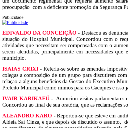
um documento regimental que requeria aumento salaria
preocupação com a deficiente promoção da Segurança Pú
Publicidade
EDIVALDO DA CONCEIÇÃO
- Destacou as denúncia
situação do Hospital Municipal. Concordou com o reque
atividades que necessitam ser compensadas com o aument
serem atendidas, principalmente em necessidades que e
municipio.
ISAIAS CRIXI
- Referiu-se sobre as emendas impositiv
colegas a composição de um grupo para discutirem com o
relação a alguns beneficios da Gestão do Executivo Muni
Prefeito Municipal como mimos para os Caciques e isso 
IVAIR KARIKAFÚ
- Anunciou visitas parlamentares e
Concordou ao final de sua oratória, que as reclamações s
ALEANDRO KARO
- Reportou-se que esteve em audiê
Aldeia Sai Cinza, e que depois de discutido o assunto, de