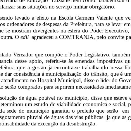
Secretária de Educação Luziane bem como parabenizou o V
arizar suas situações no serviço militar obrigatório.
sendo levado a efeito na Escola Carmem Valente que ver
os ordenadores de despesas da Prefeitura, para se levar e
e mostram divergentes na esfera do Poder Executivo, a
 outra. O
edil
agradeceu a COMTRANJA, pelo convite para 
tado Vereador que compõe o Poder Legislativo, também r
ancia desse apoio, referiu-se às emendas impositivas 
eitura que a gestão ja encontra-se trabalhando nessa lib
 dar consistência à municipalização do trânsito, que é uma
o atendimento no Hospital Municipal, disse o líder do Gove
o serão comprados para suprirem necessidades imediatame
solução de água potável no municipio, disse que estev
determinou um estudo de viabilidade economica e social, pa
as da sede do municipio garantiu o prefeito que serão em 
sgotamento pluvial de águas das vias públicas ja que as gal
sponsabilidade da execução da desubstrução.