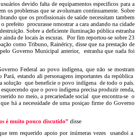
suários devido falta de equipamentos especificos para a
olvem os problemas que se avolumam continuamente. Sobre
embrando que os profissionais de saúde necessitam tambem
e o prefeito procurasse nmostrar a cara andando na cidade
struição. Sobre a deficiente iluminação pública estranha
ainda de locais às escuras. Por fim reportou-se sobre 23
cipação como Tribuno, Rainéricy
, disse que na prestação de
 pelo Governo Municipal anterior, estranha que nada foi
 Governo Federal ao povo indígena, que não se mostram
o Pará, estando ali personagens importantes da república
ma solução que beneficie o povo indígena de todo o país.
 esquecendo que o povo indigena precisa produzir renda,
inserido no meio, a precariedade social que encontra-se o
u que há a necessidade de uma posiçao firme do Governo
Mas é muito pouco discutido”
disse
ue tem requerido apoio por inúmeras vezes usandoi a