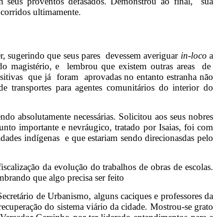
om seus proventos defasados. Demonstrou ao final, sua
corridos ultimamente.
er, sugerindo que seus pares devessem averiguar
in-loco
a
l do magistério, e lembrou que existem outras areas de
ositivas que já foram aprovadas no entanto estranha não
e transportes para agentes comunitários do interior do
do absolutamente necessárias. Solicitou aos seus nobres
to importante e nevráugico, tratado por Isaias, foi com
dades indígenas e que estariam sendo direcionasdas pelo
scalização da evolução do trabalhos de obras de escolas.
brando que algo precisa ser feito
ecretário de Urbanismo, alguns caciques e professores da
 recuperação do sistema viário da cidade. Mostrou-se grato