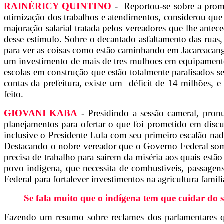
RAINÉRICY QUINTINO
- Reportou-se sobre a promo
otimização dos trabalhos e atendimentos, considerou qu
majoração salarial tratada pelos vereadores que lhe ant
desse estímulo. Sobre o decantado asfaltamento das ruas,
para ver as coisas como estão caminhando em Jacareacang
um investimento de mais de tres mulhoes em equipamentos
escolas em construção que estão totalmente paralisados se
contas da prefeitura, existe um déficit de 14 milhões,
feito.
GIOVANI KABA
- Presidindo a sessão cameral, pro
planejamentos para ofertar o que foi prometido em discu
inclusive o Presidente Lula com seu primeiro escalão na
Destacando o nobre vereador que o Governo Federal some
precisa de trabalho para sairem da miséria aos quais est
povo indigena, que necessita de combustiveis, passage
Federal para fortalever investimentos na agricultura famil
Se fala muito que o indígena tem que cuidar do s
Fazendo um resumo sobre reclames dos parlamentares q