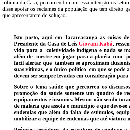
tribuna da Casa, percoreendo com essa intenção os setore
disse apoiar os reclames da população que tem direito g
que apresentarem de solução.
_____
Isto posto, aqui em Jacareacanga as coisas de
Presidente da Casa de Leis
Giovani Kabá
, resse
vida para a coletividade indígena e nada se ma
além de mestre em jogar para a platéia com jo
facil alertar que tambem se aproximam ilusionis
suas vitimas, e o único politico em que se po
devem ser sempre levadas em consideração para 
Sobre o tema saúde que percorreu os discurso
promoção da saúde somente um quadro de re
equipamentos e insumos. Mesmo não sendo tocado
de malária que assola o municipío e que deve-se
endemias que além da falta de estimulos, equi
mobilizar a equipe de endemias que até viatura 
Próprios servidores da estrutura de combate a