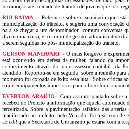
ao atendimento de algumas necessidades ofertado pela 
locomoção até a cidade de Itaituba de jovens que irão regul
RUI BAIMA
- Referiu-se sobre o seminario que está 
municipalização do trânsito, e sugeriu uma convocação d
para se chegar a um denominador comum conversas que s
dizem uma coisa, e o corpo de gestão administrativa diz
a serem seguidas no pós- municipalização do transito.
GERSON MANHUARI
- O mais longevo e experimen
está ocorrendo em defesa da mulher, falando da import
conhecimento através do parte assessor contábil da Pref
atendido
. Reportou-se em seguida sobre a reunião para se
momento foi coroada de êxito essa luta. Sobre criticas a
e que equipamentos imperiosos para o bom funcionament
EVERTON ARAÚJO
- Com assunto pautado sobre a 
recebeu do Prefeito a informação que aquela autoridade 
terceirizada. Sobre a pavimentação asfáltica das artéri
manifestado ao prefeito pelo Vereador foi o sistema de e
ao
edil
que a Secretaria de Urbanismo ja estaria com a re