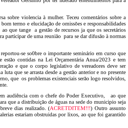
ereador Gersinho por ter liderado entendimentos para a
sa sobre violencia à mulher. Teceu comentários sobre a
m bom termo e elucidação de omissões e responsabilidades
o que tange a gestão de recursos ja que os secretários
participar de uma reunião para se dar difusão à normas
eportou-se so0bre o importante seminário em curso que
que estão contidas na Lei Orçamentária Anua/2023 e tem
eração e que o corpo legislativo de vereadores deve ser
 luta que se arrasta desde a gestão anterior e no presente
rno, que os problemas existenciais serão logo resolvidos,
nte
.
e em audiência com o chefe do Poder Executivo, ao que
ra que a distribuição de águas na sede do municipio seja
breve dias realizado. (
ACRETDITEM!!!
) Outro assunto
erias estariam obstruidas por lixos, ao que foi garantido