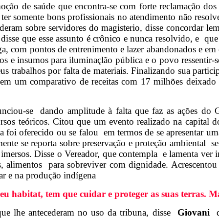
ção de saúde que encontra-se com forte reclamação dos u
e ter somente bons profissionais no atendimento não res
ecederam sobre servidores do magisterio, disse concordar l
 disse que esse assunto é crônico e nunca resolvido, e qu
a, com pontos de entrenimento e lazer abandonados e em de
 e insumos para iluminaçlão pública e o povo ressentir-se 
us trabalhos por falta de materiais. Finalizando sua parti
 e em um comparativo de receitas com 17 milhões deixado
nunciou-se dando amplitude à falta que faz as ações do
rsos teóricos. Citou que um evento realizado na capital d
da foi oferecido ou se falou em termos de se apresentar u
nte se reporta sobre preservação e proteção ambiental se
ão imersos. Disse o Vereador, que contempla e lamenta ver 
ns, alimentos para sobreviver com dignidade. Acrescento
iar e na produção indígena
eu habitat, tem que cuidar e proteger as suas terras. 
ue lhe antecederam no uso da tribuna, disse
Giovani
q