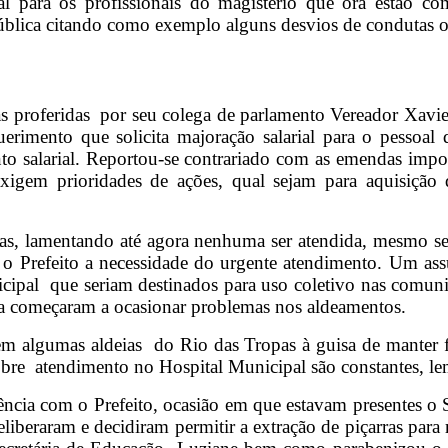
l para os profissionais do magistério que ora estão c
blica citando como exemplo alguns desvios de condutas o
s proferidas por seu colega de parlamento Vereador Xavi
rimento que solicita majoração salarial para o pessoa
o salarial. Reportou-se contrariado com as emendas imp
xigem prioridades de ações, qual sejam para aquisição d
as, lamentando até agora nenhuma ser atendida, mesmo sen
 Prefeito a necessidade do urgente atendimento. Um assun
cipal que seriam destinados para uso coletivo nas comuni
ja começaram a ocasionar problemas nos aldeamentos.
m algumas aldeias do Rio das Tropas à guisa de manter fi
obre atendimento no Hospital Municipal são constantes, lem
ncia com o Prefeito, ocasião em que estavam presentes o S
liberaram e decidiram permitir a extração de piçarras para