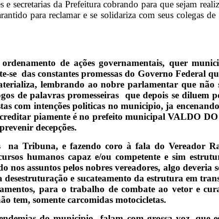
s e secretarias da Prefeitura cobrando para que sejam reali
arantido para reclamar e se solidariza com seus colegas d
 ordenamento de ações governamentais, quer municipa
nte-se das constantes promessas do Governo Federal q
terializa, lembrando ao nobre parlamentar que não s
gos de palavras promesseiras que depois se diluem p
tas com intenções politicas no municipio, ja encenan
de acreditar piamente é no prefeito municipal VALDO 
prevenir decepções.
s na Tribuna, e fazendo coro à fala do Vereador Rai
cursos humanos capaz e/ou competente e sim estru
 nos assuntos pelos nobres vereadores, algo deveria s
 a desestruturação e sucateamento da estrutura em tra
pamentos, para o trabalho de combate ao vetor e cura
não tem, somente carcomidas motocicletas.
 endemias do municipio falam com grossa voz, que es