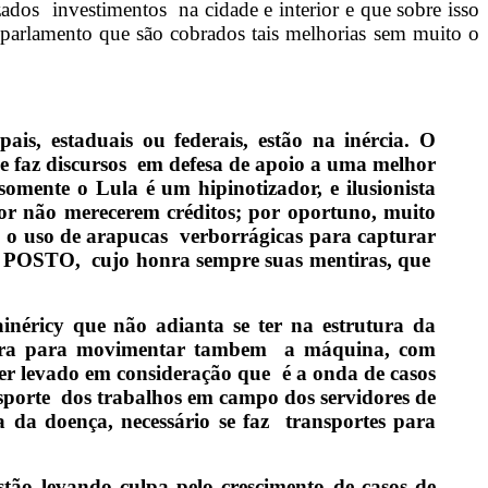
zados investimentos na cidade e interior e que sobre isso
e parlamento que são cobrados tais melhorias sem muito o
is, estaduais ou federais, estão na inércia. O
ue faz discursos em defesa de apoio a uma melhor
omente o Lula é um hipinotizador, e ilusionista
or não merecerem créditos; por oportuno, muito
do o uso de arapucas verborrágicas para capturar
DO POSTO, cujo honra sempre suas mentiras, que
néricy que não adianta se ter na estrutura da
tura para movimentar tambem a máquina, com
er levado em consideração que é a onda de casos
nsporte dos trabalhos em campo dos servidores de
 da doença, necessário se faz transportes para
tão levando culpa pelo crescimento de casos de