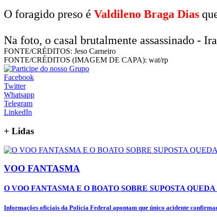
O foragido preso é
Valdileno Braga Dias
que
Na foto, o casal brutalmente assassinado - Ira
FONTE/CRÉDITOS:
Jeso Carneiro
FONTE/CRÉDITOS (IMAGEM DE CAPA):
wat/rp
Facebook
Twitter
Whatsapp
Telegram
LinkedIn
+
Lidas
VOO FANTASMA
O VOO FANTASMA E O BOATO SOBRE SUPOSTA QUEDA 
Informações oficiais da Polícia Federal apontam que único acidente confirmad