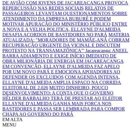
DE AVIÃO COM JOVENS DE JACAREACANGA PROVOCA
REPERCUSSÃO NAS REDES SOCIAIS
RELATOS DE
PASSAGEIROS LEVANTAM QUESTIONAMENTOS SOBRE
ATENDIMENTO DA EMPRESA BUBURÉ E PODEM
MOTIVAR APURAÇÃO DO MINISTÉRIO PÚBLICO
ENTRE
A NOVA E A VELHA POLITICA, ELLAYNE D'ALMEIDA
DESAFIA ACORDOS DE BASTIDORES NO PARÁ
MATERIA
ATUALIZADA: "MORADORES DE MAMÃE-ANÃ COBRAM
RECUPERAÇÃO URGENTE DA VICINAL E DISCUTEM
PROTESTO NA TRANSAMAZÔNICA"'
Jacareacanga: ANEEL
BARRA ADIAMENTO E EXIGE INÍCIO IMEDIATO DE
OBRA MILIONÁRIA DE ENERGIA EM JACAREACANGA
EM CONVENÇÃO, ELLAYNE D'ALMEIDA FAZ APELO
POR UM NOVO PARÁ E EMOCIONA APOIADORES AO
DEFENDER OS EXCLUIDOS
COM AGENDA INTENSA,
ELLAYNE D'ALMEIDA AMPLIA ESPAÇO NA CORRIDA
ELEITORAL DE 2.026
MUITO DINHEIRO, POUCO
DESENVOLVIMENTO: A CONTA QUE O GOVERNO
HÉLDER BARBALHO TERÁ DE PRESTAR AO ELEITOR
ELLAYNE D'ALMEIDA GANHA MAIS FORÇA NOS
BASTIDORES E PASSA SER LEMBRADA PARA COMPOR
CHAPA AO GOVERNO DO PARÁ
EM ALTA
MENU