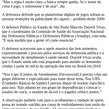
“Mas a regra é muito clara: a banca sempre ganha. Se o nome da
coisa é jogo, o sobrenome é de azar”, diz.
A defensora defende que as plataformas digitais de jogos sofram as
mesmas restrições da publicidade do cigarro – proibida desde 2000.
O defensor Público no Estado de São Paulo Marcelo Dayrell Vivas,
que é coordenador da Comissão de Saúde da Associação Nacional
das Defensoras Públicas e Defensores Públicos (Anadep), concorda.
“É uma medida que a gente vê como essencial.”
O defensor acrescenta que o apelo massivo das bets aumentou
expressivamente a procura pelos serviços da defensoria pública e a
necessidade de atendimento à saúde mental. Dayrell Vivas avalia
que o Estado ainda não está preparado para atender as demandas
criadas a partir do início da operação das bets no Brasil em 2018.
“Nos Caps [Centros de Atendimento Psicossocial] é preciso criar um
grupo diferente e especializado para tratar desse tema. Nas UBS
[Unidades Básicas de Saúde] é preciso dispor de horário específico
para isso. Não adianta ter um grupo de dependências e colocar o
usuário de crack, o usuário de álcool e o jogador crônico juntos.”
A observação também vale para o acolhimento e cuidado de quem
possa ter tentado suicídio por causa de endividamento (em razão do
vício em jogos) e da sua família. “A pessoa que tentou praticar o