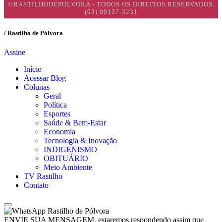
©RASTILHODEPOLVORA - TODOS OS DIREITOS RESERVADOS.
(93) 99137-3231
/ Rastilho de Pólvora
Assine
Início
Acessar Blog
Colunas
Geral
Política
Esportes
Saúde & Bem-Estar
Economia
Tecnologia & Inovação
INDIGENISMO
OBITUÁRIO
Meio Ambiente
TV Rastilho
Contato
Rastilho de Pólvora
ENVIE SUA MENSAGEM, estaremos respondendo assim que