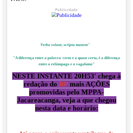
Publicidade
Verba volant; scripta manent"
"A diferença entre a palavra certa e a quase certa, é a diferença
entre o relâmpago e o vagalume"
NESTE INSTANTE 20H53' chega à
redação do
RP
mais AÇÕES
promovidas pelo MPPA-
Jacareacanga, veja a que chegou
nesta data e horário: