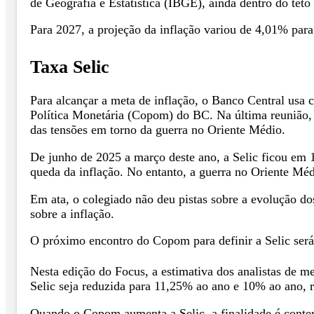
de Geografia e Estatística (IBGE), ainda dentro do teto
Para 2027, a projeção da inflação variou de 4,01% par
Taxa Selic
Para alcançar a meta de inflação, o Banco Central usa 
Política Monetária (Copom) do BC. Na última reunião, 
das tensões em torno da guerra no Oriente Médio.
De junho de 2025 a março deste ano, a Selic ficou em 
queda da inflação. No entanto, a guerra no Oriente Méd
Em ata, o colegiado não deu pistas sobre a evolução d
sobre a inflação.
O próximo encontro do Copom para definir a Selic será
Nesta edição do Focus, a estimativa dos analistas de 
Selic seja reduzida para 11,25% ao ano e 10% ao ano, 
Quando o Copom aumenta a Selic, a finalidade é conter