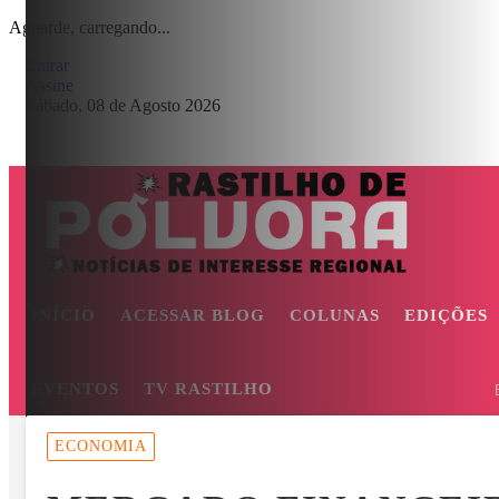
Aguarde, carregando...
Entrar
Assine
Sábado, 08 de Agosto 2026
INÍCIO
ACESSAR BLOG
COLUNAS
EDIÇÕES
EVENTOS
TV RASTILHO
MENU
ECONOMIA
ASMA E O BOATO SOBRE SUPOSTA QUEDA DE AVIÃO COM JOVE