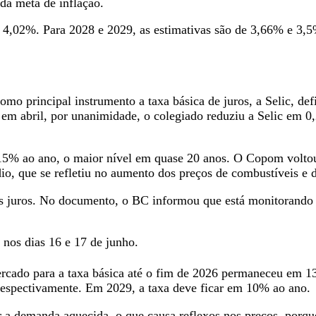
 da meta de inflação.
a 4,02%. Para 2028 e 2029, as estimativas são de 3,66% e 3,5
como principal instrumento a taxa básica de juros, a Selic, 
em abril, por unanimidade, o colegiado reduziu a Selic em 0,
15% ao ano, o maior nível em quase 20 anos. O Copom voltou 
io, que se refletiu no aumento dos preços de combustíveis e 
os juros. No documento, o BC informou que está monitorando 
 nos dias 16 e 17 de junho.
mercado para a taxa básica até o fim de 2026 permaneceu em 1
respectivamente. Em 2029, a taxa deve ficar em 10% ao ano.
 a demanda aquecida, o que causa reflexos nos preços, porque