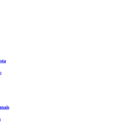
sta
unais