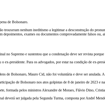
 pena de Bolsonaro.
l não trouxeram nenhum ineditismo a legitimar a desconstrução do pronunc
a em depoimentos, exames ou documentos comprovadamente falsos ou, ai
inal no Supremo e sustentou que a condenação deve ser revista porque h
o ex-presidente. Para os advogados, por estar na condição de ex-presid
s de Bolsonaro, Mauro Cid, não foi voluntária e deve ser anulada. A fa
rticipação de Bolsonaro nos atos golpistas de 8 de janeiro de 2023 e 
te, formada pelos ministros Alexandre de Moraes, Flávio Dino, Crist
inal deverá ser julgada pela Segunda Turma, composta por André Men