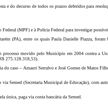
sta e do decurso de todos os prazos deferidos para resolu
 Federal (MPF) e à Polícia Federal para investigar possíve
arém (PA), entre os quais Paula Danielle Piazza, foram
m processo movido pelo Município em 2004 contra a União
 R$ 275.128.318,53).
ia do caso – Amauri Serralvo e José Gomes de Matos Filho 
ito via Semed (Secretaria Municipal de Educação), com auto
a única, paga via conta bancária da Semed.