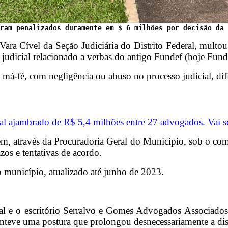
ram penalizados duramente em $ 6 milhões por decisão da 
Vara Cível da Seção Judiciária do Distrito Federal, mult
udicial relacionado a verbas do antigo Fundef (hoje Fund
 má-fé, com negligência ou abuso no processo judicial, di
mal ajambrado de R$ 5,4 milhões entre 27 advogados. Vai s
ém, através da Procuradoria Geral do Município, sob o co
zos e tentativas de acordo.
 município, atualizado até junho de 2023.
l e o escritório Serralvo e Gomes Advogados Associados, 
nteve uma postura que prolongou desnecessariamente a dis